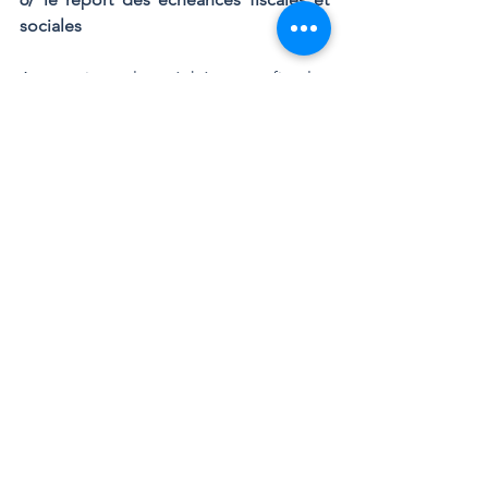
sociales
A ce jour les échéances fiscales 
directes (hors TVA) et sociales du mois 
de mars 2020 sont reportées au 
15/06/2020.
Les cotisations sociales des travailleurs 
non salariés du mois de mars et d'avril 
2020 sont reportées et seront lissées 
jusqu'à la fin de l'année 2020.
Prenez soin de vous! 