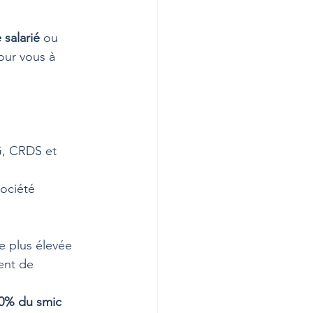
salarié
 ou 
our vous à 
G, CRDS et 
société
e plus élevée 
ent de 
0% du smic